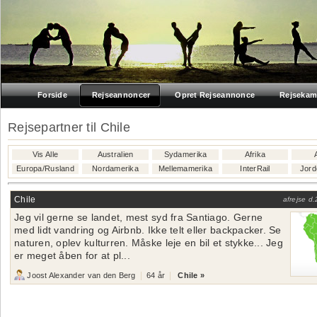
Forside
Rejseannoncer
Opret Rejseannonce
Rejsekam
Rejsepartner til Chile
Vis Alle
Australien
Sydamerika
Afrika
Europa/Rusland
Nordamerika
Mellemamerika
InterRail
Jord
Chile
afrejse d.
Jeg vil gerne se landet, mest syd fra Santiago. Gerne
med lidt vandring og Airbnb. Ikke telt eller backpacker. Se
naturen, oplev kulturren. Måske leje en bil et stykke... Jeg
er meget åben for at pl...
Joost Alexander van den Berg
64 år
Chile »