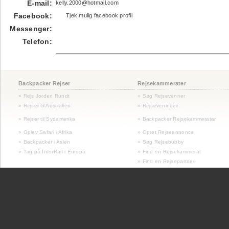
E-mail:
kelly.2000@hotmail.com
Facebook:
Tjek mulig facebook profil
Messenger:
Telefon:
Backpacker Rejser
Rejsekammerater
» Rejs Jorden Rundt
» Søg Rejsevenner
» Rejser til Australien
» Rejseveninder
»
Rejser til Sydamerika
» Backpacker Rejsekammerater
» Oplev Safari i Afrika
» Opret Rejseannonce
» Backpacker i Asien
» Søg Rejsebubby
» Tag på InterRail i Europa
» Find en Rejsekammerat
» Find en Rejsepartner