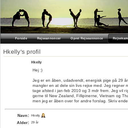
Forside
Rejseannoncer
Opret Rejseannonce
Rejsekam
Hkelly's profil
Hkelly
Hej :)
Jeg er en åben, udadvendt, energisk pige på 29 å
mangler en at dele sin livs rejse med. Jeg regner 
tage afsted i jan-feb 2010 og 3 mdr frem. Jeg vil ri
gerne til New Zealand, Fillipinerne, Vietnam og Th
men jeg er åben over for andre forslag. Skriv ende
Navn:
Hkelly
Alder:
29 år