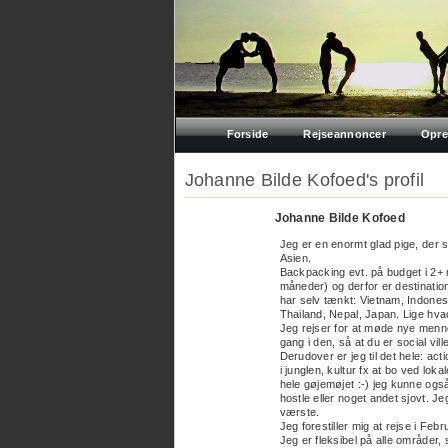
Forside
Rejseannoncer
Opre
Johanne Bilde Kofoed's profil
Johanne Bilde Kofoed
Jeg er en enormt glad pige, der 
Asien.
Backpacking evt. på budget i 2+
måneder) og derfor er destination
har selv tænkt: Vietnam, Indones
Thailand, Nepal, Japan. Lige hvad 
Jeg rejser for at møde nye menne
gang i den, så at du er social vill
Derudover er jeg til det hele: act
i junglen, kultur fx at bo ved loka
hele gøjemøjet :-) jeg kunne også 
hostle eller noget andet sjovt. 
værste.
Jeg forestiller mig at rejse i Feb
Jeg er fleksibel på alle områder, 