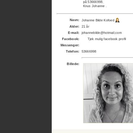
på 53666998.
Knus Johanne .
Navn:
Johanne Bilde Kofoed
Alder:
21 år
E-mail:
johannebilde@hotmail.com
Facebook:
Tjek mulig facebook profil
Messenger:
Telefon:
53666998
Billede: