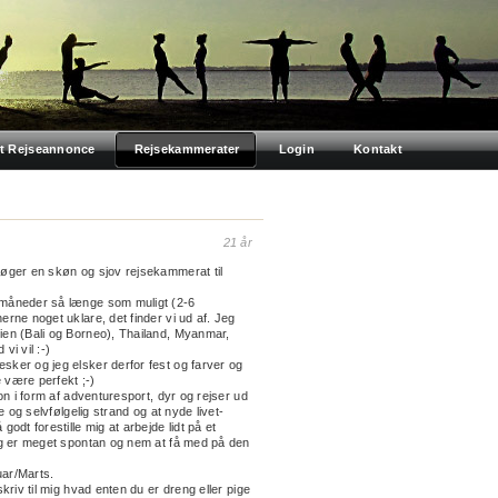
t Rejseannonce
Rejsekammerater
Login
Kontakt
21 år
søger en skøn og sjov rejsekammerat til
 måneder så længe som muligt (2-6
erne noget uklare, det finder vi ud af. Jeg
ien (Bali og Borneo), Thailand, Myanmar,
vi vil :-)
sker og jeg elsker derfor fest og farver og
e være perfekt ;-)
ion i form af adventuresport, dyr og rejser ud
le og selvfølgelig strand og at nyde livet-
godt forestille mig at arbejde lidt på et
Jeg er meget spontan og nem at få med på den
ruar/Marts.
skriv til mig hvad enten du er dreng eller pige