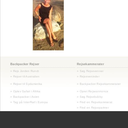
Backpacker Rejser
Rejsekammerater
» Rejs Jorden Rundt
» Søg Rejsevenner
» Rejser til Australien
» Rejseveninder
»
Rejser til Sydamerika
» Backpacker Rejsekammerater
» Oplev Safari i Afrika
» Opret Rejseannonce
» Backpacker i Asien
» Søg Rejsebubby
» Tag på InterRail i Europa
» Find en Rejsekammerat
» Find en Rejsepartner