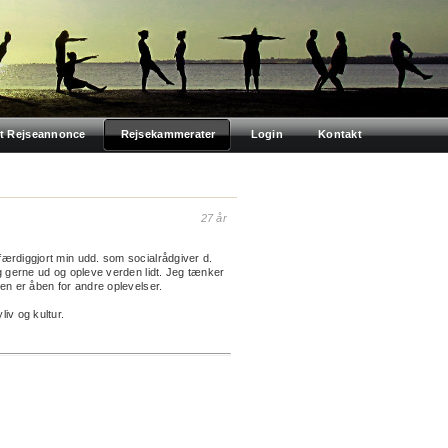
t Rejseannonce
Rejsekammerater
Login
Kontakt
27 år
færdiggjort min udd. som socialrådgiver d.
jeg gerne ud og opleve verden lidt. Jeg tænker
Men er åben for andre oplevelser.
liv og kultur.