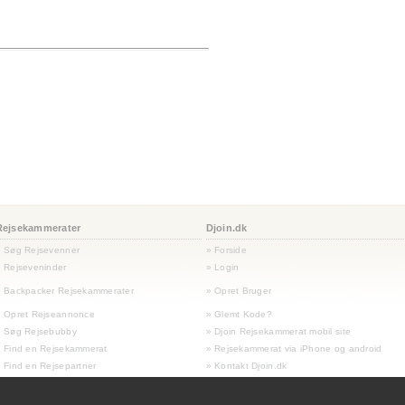
Rejsekammerater
Djoin.dk
» Søg Rejsevenner
» Forside
 Rejseveninder
» Login
 Backpacker Rejsekammerater
» Opret Bruger
» Opret Rejseannonce
» Glemt Kode?
» Søg Rejsebubby
» Djoin Rejsekammerat mobil site
 Find en Rejsekammerat
» Rejsekammerat via iPhone og android
 Find en Rejsepartner
» Kontakt Djoin.dk