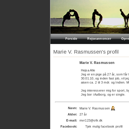
Forside
Rejseannoncer
Opre
Marie V. Rasmussen's profil
Marie V. Rasmussen
Hejsa Alle
Jeg er en pige på 27 år, som får 
30.01.10, og inden fast job, vil 
aisen ca. 2 til 3 mdr. og Indien. 
Jeg interesserer mig for sport, by
Jeg bor i Aalborg, og er single.
Navn:
Marie V. Rasmussen
Alder:
27 år
E-mail:
mvr123@ofir.dk
Facebook:
Tjek mulig facebook profil