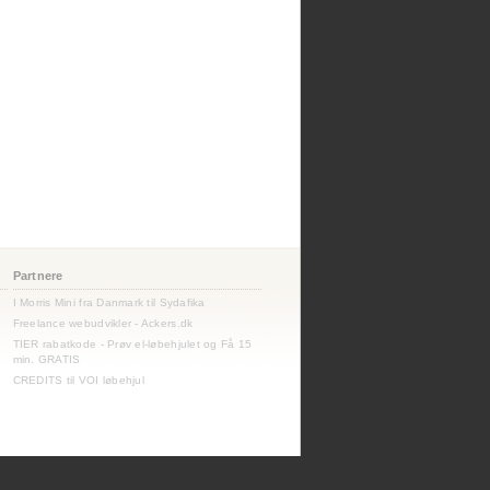
Partnere
I Morris Mini fra Danmark til Sydafika
Freelance webudvikler - Ackers.dk
TIER rabatkode - Prøv el-løbehjulet og Få 15
min. GRATIS
CREDITS til VOI løbehjul