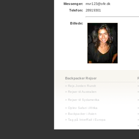
Messenger:
mvr123@ofir.dk
Telefon:
28919301
Billede:
Backpacker Rejser
» Rejs Jorden Rundt
» Rejser til Australien
»
»
Rejser til Sydamerika
»
» Oplev Safari i Afrika
» Backpacker i Asien
» Tag på InterRail i Europa
»
»