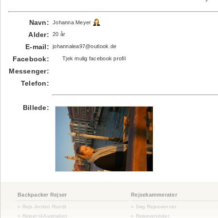
Navn:
Johanna Meyer
Alder:
20 år
E-mail:
johannalea97@outlook.de
Facebook:
Tjek mulig facebook profil
Messenger:
Telefon:
Billede:
Backpacker Rejser
Rejsekammerater
» Rejs Jorden Rundt
» Søg Rejsevenner
» Rejser til Australien
» Rejseveninder