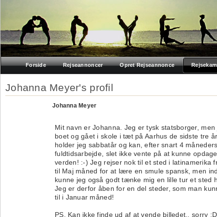
Forside
Rejseannoncer
Opret Rejseannonce
Rejsekam
Johanna Meyer's profil
Johanna Meyer
Mit navn er Johanna. Jeg er tysk statsborger, men 
boet og gået i skole i tæt på Aarhus de sidste tre å
holder jeg sabbatår og kan, efter snart 4 måneder
fuldtidsarbejde, slet ikke vente på at kunne opdag
verden! :-) Jeg rejser nok til et sted i latinamerika 
til Maj måned for at lære en smule spansk, men ind
kunne jeg også godt tænke mig en lille tur et sted h
Jeg er derfor åben for en del steder, som man kun
til i Januar måned!
PS. Kan ikke finde ud af at vende billedet.. sorry :