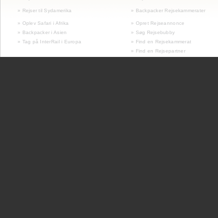
»
Rejser til Sydamerika
» Backpacker Rejsekammerater
» Oplev Safari i Afrika
» Opret Rejseannonce
» Backpacker i Asien
» Søg Rejsebubby
» Tag på InterRail i Europa
» Find en Rejsekammerat
» Find en Rejsepartner