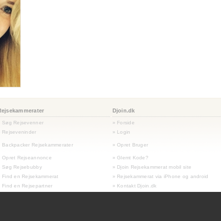
Rejsekammerater
Djoin.dk
» Søg Rejsevenner
» Forside
 Rejseveninder
» Login
 Backpacker Rejsekammerater
» Opret Bruger
» Opret Rejseannonce
» Glemt Kode?
» Søg Rejsebubby
» Djoin Rejsekammerat mobil site
 Find en Rejsekammerat
» Rejsekammerat via iPhone og android
 Find en Rejsepartner
» Kontakt Djoin.dk