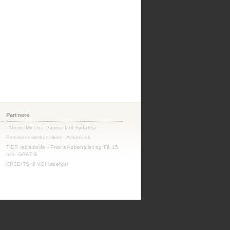
Partnere
I Morris Mini fra Danmark til Sydafika
Freelance webudvikler - Ackers.dk
TIER rabatkode - Prøv el-løbehjulet og Få 15
min. GRATIS
CREDITS til VOI løbehjul