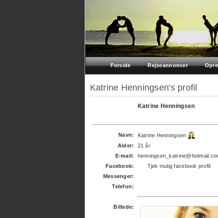
Forside
Rejseannoncer
Opre
Katrine Henningsen's profil
Katrine Henningsen
Navn:
Katrine Henningsen
Alder:
21 år
E-mail:
henningsen_katrine@hotmail.c
Facebook:
Tjek mulig facebook profil
Messenger:
Telefon:
Billede: