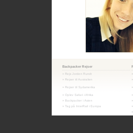
Backpacker Rejser
» Rejs Jorden Rundt
» Rejser til Australien
»
»
Rejser til Sydamerika
»
» Oplev Safari i Afrika
» Backpacker i Asien
» Tag på InterRail i Europa
»
»