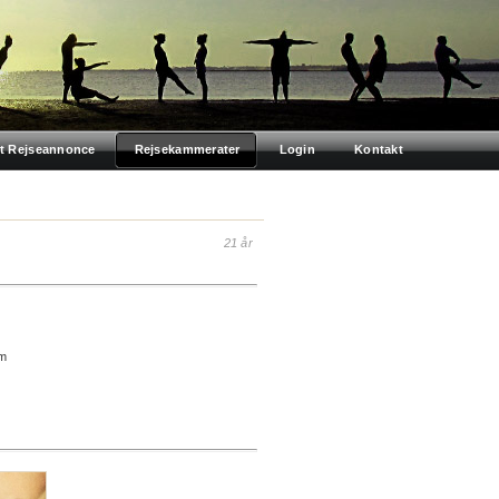
t Rejseannonce
Rejsekammerater
Login
Kontakt
21 år
om