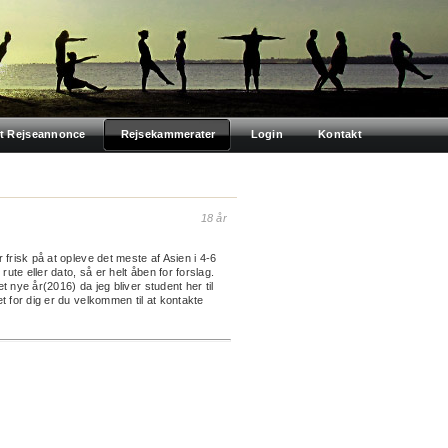
t Rejseannonce
Rejsekammerater
Login
Kontakt
18 år
frisk på at opleve det meste af Asien i 4-6
ute eller dato, så er helt åben for forslag.
et nye år(2016) da jeg bliver student her til
 for dig er du velkommen til at kontakte