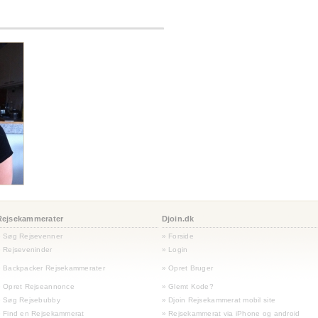
Rejsekammerater
Djoin.dk
» Søg Rejsevenner
» Forside
 Rejseveninder
» Login
 Backpacker Rejsekammerater
» Opret Bruger
» Opret Rejseannonce
» Glemt Kode?
» Søg Rejsebubby
» Djoin Rejsekammerat mobil site
 Find en Rejsekammerat
» Rejsekammerat via iPhone og android