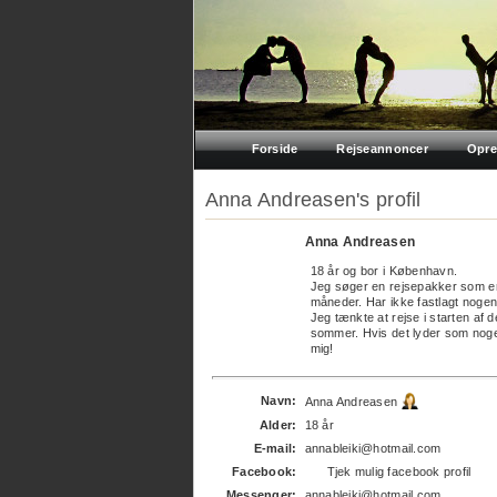
Forside
Rejseannoncer
Opre
Anna Andreasen's profil
Anna Andreasen
18 år og bor i København.
Jeg søger en rejsepakker som er 
måneder. Har ikke fastlagt nogen r
Jeg tænkte at rejse i starten af d
sommer. Hvis det lyder som noget
mig!
Navn:
Anna Andreasen
Alder:
18 år
E-mail:
annableiki@hotmail.com
Facebook:
Tjek mulig facebook profil
Messenger:
annableiki@hotmail.com