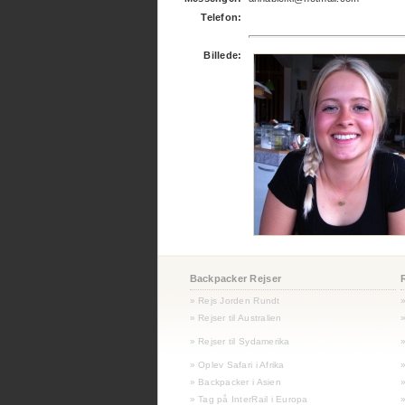
Telefon:
Billede:
Backpacker Rejser
» Rejs Jorden Rundt
» Rejser til Australien
»
»
Rejser til Sydamerika
»
» Oplev Safari i Afrika
» Backpacker i Asien
» Tag på InterRail i Europa
»