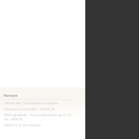
Partnere
I Morris Mini fra Danmark til Sydafika
Freelance webudvikler - Ackers.dk
TIER rabatkode - Prøv el-løbehjulet og Få 15
min. GRATIS
CREDITS til VOI løbehjul