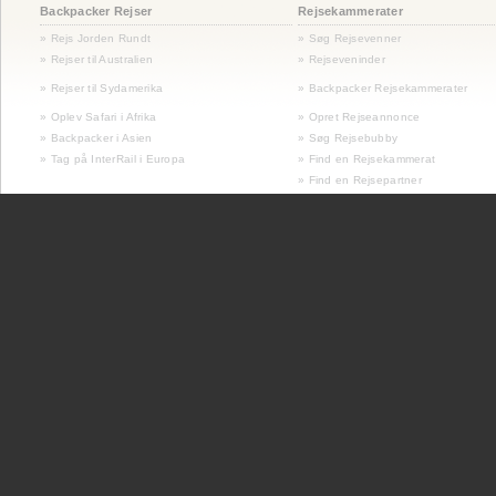
Backpacker Rejser
Rejsekammerater
» Rejs Jorden Rundt
» Søg Rejsevenner
» Rejser til Australien
» Rejseveninder
»
Rejser til Sydamerika
» Backpacker Rejsekammerater
» Oplev Safari i Afrika
» Opret Rejseannonce
» Backpacker i Asien
» Søg Rejsebubby
» Tag på InterRail i Europa
» Find en Rejsekammerat
» Find en Rejsepartner