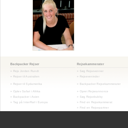
Backpacker Rejser
Rejsekammerater
» Rejs Jorden Rundt
» Søg Rejsevenner
» Rejser til Australien
» Rejseveninder
»
Rejser til Sydamerika
» Backpacker Rejsekammerater
» Oplev Safari i Afrika
» Opret Rejseannonce
» Backpacker i Asien
» Søg Rejsebubby
» Tag på InterRail i Europa
» Find en Rejsekammerat
» Find en Rejsepartner