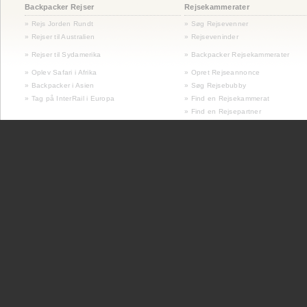
Backpacker Rejser
Rejsekammerater
» Rejs Jorden Rundt
» Søg Rejsevenner
» Rejser til Australien
» Rejseveninder
»
Rejser til Sydamerika
» Backpacker Rejsekammerater
» Oplev Safari i Afrika
» Opret Rejseannonce
» Backpacker i Asien
» Søg Rejsebubby
» Tag på InterRail i Europa
» Find en Rejsekammerat
» Find en Rejsepartner