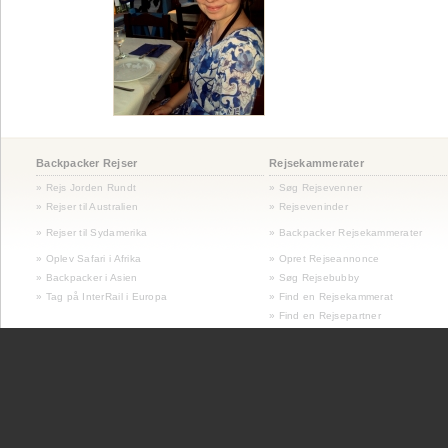
Backpacker Rejser
Rejsekammerater
» Rejs Jorden Rundt
» Søg Rejsevenner
» Rejser til Australien
» Rejseveninder
»
Rejser til Sydamerika
» Backpacker Rejsekammerater
» Oplev Safari i Afrika
» Opret Rejseannonce
» Backpacker i Asien
» Søg Rejsebubby
» Tag på InterRail i Europa
» Find en Rejsekammerat
» Find en Rejsepartner