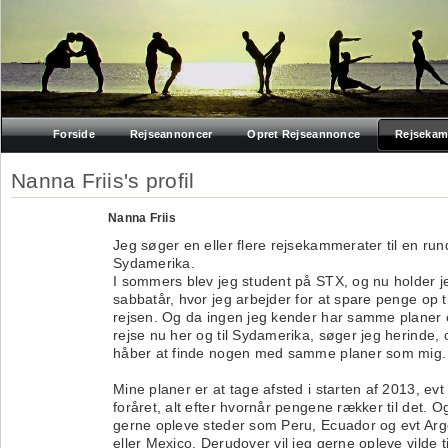
Forside
Rejseannoncer
Opret Rejseannonce
Rejsekam
Nanna Friis's profil
Nanna Friis
Jeg søger en eller flere rejsekammerater til en rund
Sydamerika.
I sommers blev jeg student på STX, og nu holder j
sabbatår, hvor jeg arbejder for at spare penge op ti
rejsen. Og da ingen jeg kender har samme planer
rejse nu her og til Sydamerika, søger jeg herinde, 
håber at finde nogen med samme planer som mig. 
Mine planer er at tage afsted i starten af 2013, evt 
foråret, alt efter hvornår pengene rækker til det. Og
gerne opleve steder som Peru, Ecuador og evt Arg
eller Mexico. Derudover vil jeg gerne opleve vilde t