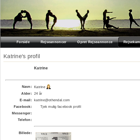
Forside
Rejseannoncer
Opret Rejseannonce
Rejsekam
Katrine's profil
Katrine
Navn:
Katrine
Alder:
24 år
E-mail:
katrine@othendal.com
Facebook:
Tjek mulig facebook profil
Messenger:
Telefon:
Billede: