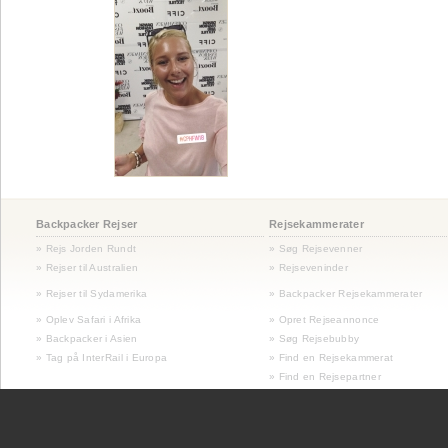
Backpacker Rejser
Rejsekammerater
» Rejs Jorden Rundt
» Søg Rejsevenner
» Rejser til Australien
» Rejseveninder
»
Rejser til Sydamerika
» Backpacker Rejsekammerater
» Oplev Safari i Afrika
» Opret Rejseannonce
» Backpacker i Asien
» Søg Rejsebubby
» Tag på InterRail i Europa
» Find en Rejsekammerat
» Find en Rejsepartner