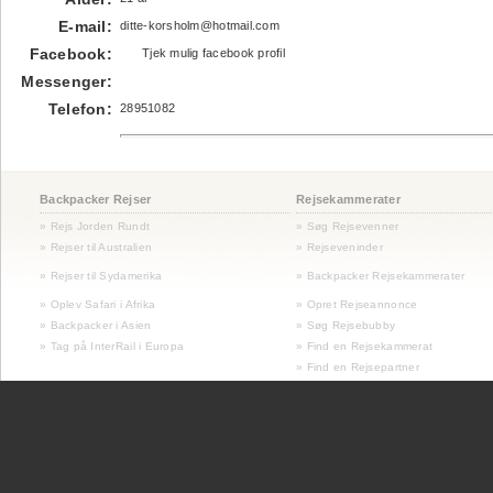
E-mail:
ditte-korsholm@hotmail.com
Facebook:
Tjek mulig facebook profil
Messenger:
Telefon:
28951082
Backpacker Rejser
Rejsekammerater
» Rejs Jorden Rundt
» Søg Rejsevenner
» Rejser til Australien
» Rejseveninder
»
Rejser til Sydamerika
» Backpacker Rejsekammerater
» Oplev Safari i Afrika
» Opret Rejseannonce
» Backpacker i Asien
» Søg Rejsebubby
» Tag på InterRail i Europa
» Find en Rejsekammerat
» Find en Rejsepartner