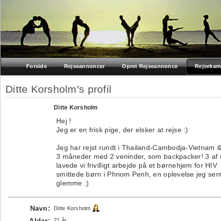
Forside
Rejseannoncer
Opret Rejseannonce
Rejsekam
Ditte Korsholm's profil
Ditte Korsholm
Hej !
Jeg er en frisk pige, der elsker at rejse :)
Jeg har rejst rundt i Thailand-Cambodja-Vietnam &
3 måneder med 2 veninder, som backpacker! 3 af
lavede vi frivilligt arbejde på et børnehjem for HIV
smittede børn i Phnom Penh, en oplevelse jeg sent
glemme :)
Navn:
Ditte Korsholm
Alder:
21 år