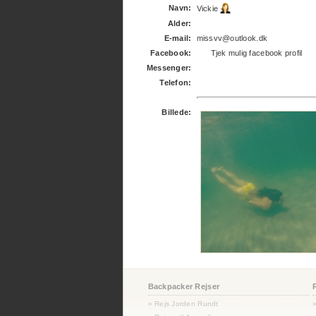
Navn:
Vickie
Alder:
E-mail:
missvv@outlook.dk
Facebook:
Tjek mulig facebook profil
Messenger:
Telefon:
Billede:
Backpacker Rejser
» Rejs Jorden Rundt