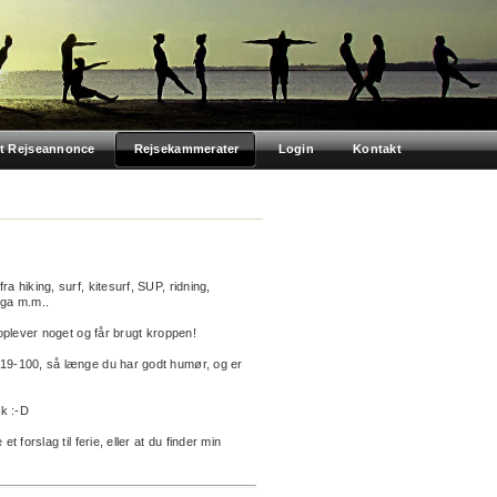
t Rejseannonce
Rejsekammerater
Login
Kontakt
a hiking, surf, kitesurf, SUP, ridning,
oga m.m..
 oplever noget og får brugt kroppen!
 19-100, så længe du har godt humør, og er
dk :-D
t forslag til ferie, eller at du finder min