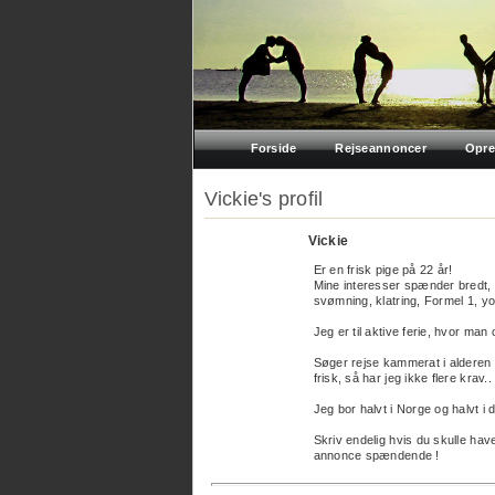
Forside
Rejseannoncer
Opre
Vickie's profil
Vickie
Er en frisk pige på 22 år!
Mine interesser spænder bredt, fr
svømning, klatring, Formel 1, y
Jeg er til aktive ferie, hvor man
Søger rejse kammerat i alderen
frisk, så har jeg ikke flere krav..
Jeg bor halvt i Norge og halvt i 
Skriv endelig hvis du skulle have e
annonce spændende !