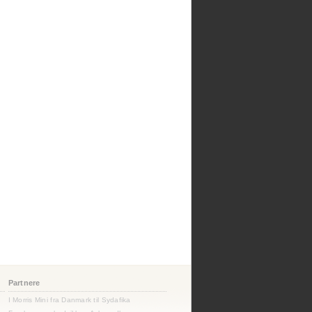
Partnere
I Morris Mini fra Danmark til Sydafika