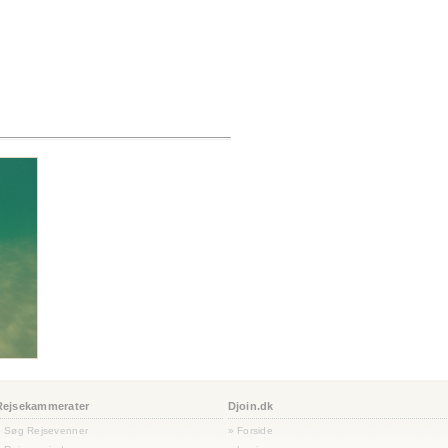
Rejsekammerater
Djoin.dk
» Søg Rejsevenner
» Forside