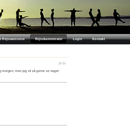
t Rejseannonce
Rejsekammerater
Login
Kontakt
20 år
g morgen, men jeg vil så gerne se noget