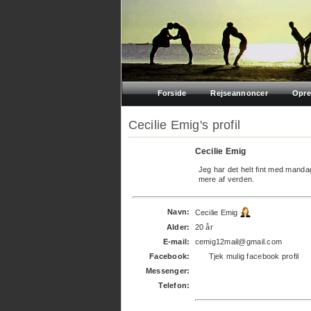
Forside
Rejseannoncer
Opre
Cecilie Emig's profil
Cecilie Emig
Jeg har det helt fint med manda
mere af verden.
Navn:
Cecilie Emig
Alder:
20 år
E-mail:
cemig12mail@gmail.com
Facebook:
Tjek mulig facebook profil
Messenger:
Telefon: