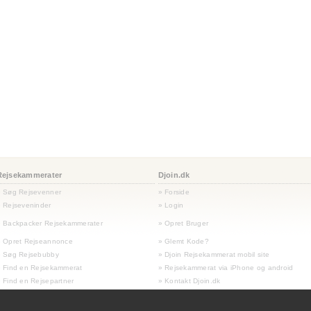
Rejsekammerater
Djoin.dk
» Søg Rejsevenner
» Forside
 Rejseveninder
» Login
 Backpacker Rejsekammerater
» Opret Bruger
» Opret Rejseannonce
» Glemt Kode?
» Søg Rejsebubby
» Djoin Rejsekammerat mobil site
 Find en Rejsekammerat
» Rejsekammerat via iPhone og android
 Find en Rejsepartner
» Kontakt Djoin.dk