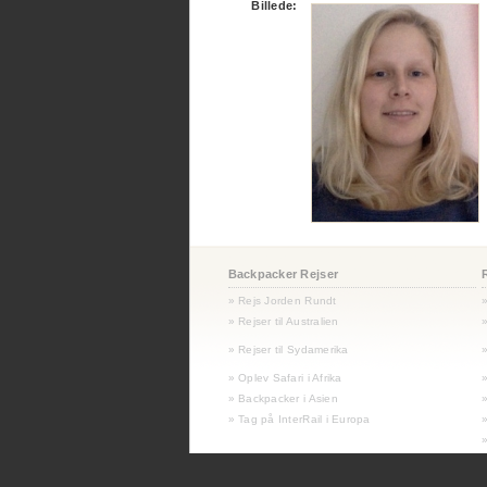
Billede:
Backpacker Rejser
» Rejs Jorden Rundt
» Rejser til Australien
»
»
Rejser til Sydamerika
»
» Oplev Safari i Afrika
» Backpacker i Asien
» Tag på InterRail i Europa
»
»