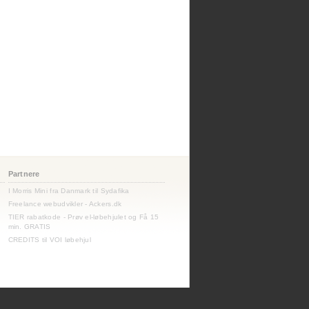
Partnere
I Morris Mini fra Danmark til Sydafika
Freelance webudvikler - Ackers.dk
TIER rabatkode - Prøv el-løbehjulet og Få 15
min. GRATIS
CREDITS til VOI løbehjul