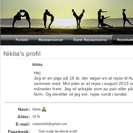
Forside
Rejseannoncer
Opret Rejseannonce
Rejsekam
Nikita's profil
Nikita
Hej
Jeg er en pige på 18 år, der søger en at rejse til Au
sammen med. Min plan er at rejse i august 2013 o
måneder frem. Jeg vil arbejde som au pair eller p
farm. Og derefter vil jeg evt. rejse rundt i landet.
Navn:
Nikita
Alder:
18 år
E-mail:
raahede94@gmail.com
Facebook:
Tjek mulig facebook profil