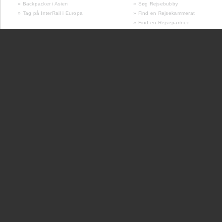
» Backpacker i Asien
» Søg Rejsebubby
» Tag på InterRail i Europa
» Find en Rejsekammerat
» Find en Rejsepartner