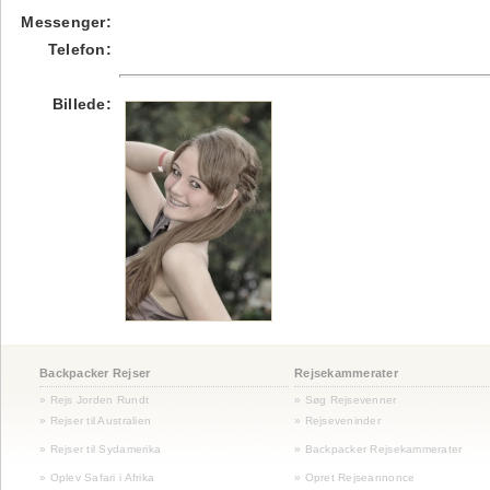
Messenger:
Telefon:
Billede:
Backpacker Rejser
Rejsekammerater
» Rejs Jorden Rundt
» Søg Rejsevenner
» Rejser til Australien
» Rejseveninder
»
Rejser til Sydamerika
» Backpacker Rejsekammerater
» Oplev Safari i Afrika
» Opret Rejseannonce