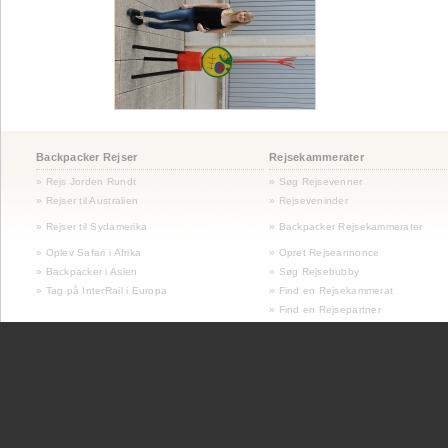
Backpacker Rejser
Rejsekammerater
» Rejs Jorden Rundt
» Søg Rejsevenner
» Rejser til Australien
» Rejseveninder
»
Rejser til Sydamerika
» Backpacker Rejsekammerater
» Oplev Safari i Afrika
» Opret Rejseannonce
» Backpacker i Asien
» Søg Rejsebubby
» Tag på InterRail i Europa
» Find en Rejsekammerat
» Find en Rejsepartner