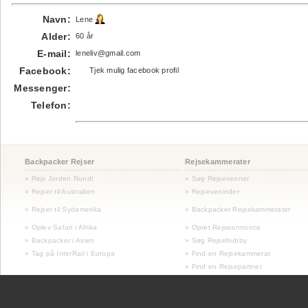
Navn:
Lene
Alder:
60 år
E-mail:
leneliv@gmail.com
Facebook:
Tjek mulig facebook profil
Messenger:
Telefon:
Backpacker Rejser
Rejsekammerater
» Rejs Jorden Rundt
» Søg Rejsevenner
» Rejser til Australien
» Rejseveninder
»
Rejser til Sydamerika
» Backpacker Rejsekammerater
» Oplev Safari i Afrika
» Opret Rejseannonce
» Backpacker i Asien
» Søg Rejsebubby
» Tag på InterRail i Europa
» Find en Rejsekammerat
» Find en Rejsepartner