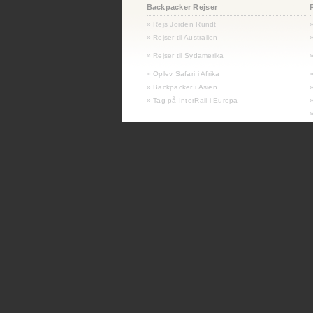
Backpacker Rejser
» Rejs Jorden Rundt
» Rejser til Australien
»
»
Rejser til Sydamerika
»
» Oplev Safari i Afrika
» Backpacker i Asien
» Tag på InterRail i Europa
»
»