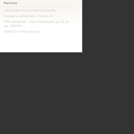
Partnere
I Morris Mini fra Danmark til Sydafika
Freelance webudvikler - Ackers.dk
TIER rabatkode - Prøv el-løbehjulet og Få 15
min. GRATIS
CREDITS til VOI løbehjul