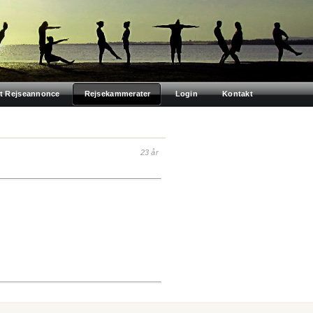
t Rejseannonce
Rejsekammerater
Login
Kontakt
23 år