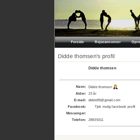
Forside
Rejseannoncer
Opre
Didde thomsen's profil
Didde thomsen
Navn:
Didde thomsen
Alder:
23 år
E-mail:
didde89@gmail.com
Facebook:
Tjek mulig facebook profil
Messenger:
Telefon:
28835011