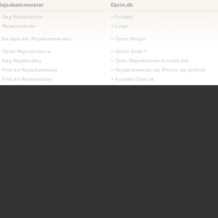
Rejsekammerater
Djoin.dk
» Søg Rejsevenner
» Forside
 Rejseveninder
» Login
 Backpacker Rejsekammerater
» Opret Bruger
» Opret Rejseannonce
» Glemt Kode?
» Søg Rejsebubby
» Djoin Rejsekammerat mobil site
 Find en Rejsekammerat
» Rejsekammerat via iPhone og android
 Find en Rejsepartner
» Kontakt Djoin.dk