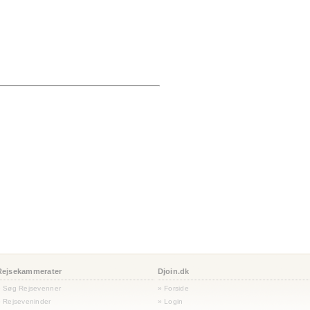
Rejsekammerater
Djoin.dk
» Søg Rejsevenner
» Forside
 Rejseveninder
» Login