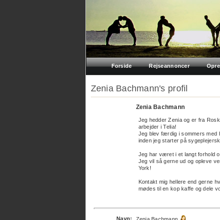
Forside
Rejseannoncer
Opre
Zenia Bachmann's profil
Zenia Bachmann
Jeg hedder Zenia og er fra Roski
arbejder i Telia!
Jeg blev færdig i sommers med H
inden jeg starter på sygeplejersk
Jeg har været i et langt forhold o
Jeg vil så gerne ud og opleve 
York!
Kontakt mig hellere end gerne hv
mødes til en kop kaffe og dele
Navn:
Zenia Bachmann