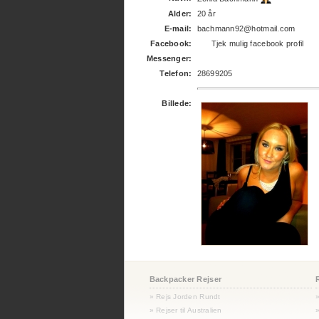
Alder:
20 år
E-mail:
bachmann92@hotmail.com
Facebook:
Tjek mulig facebook profil
Messenger:
Telefon:
28699205
Billede:
Backpacker Rejser
» Rejs Jorden Rundt
» Rejser til Australien
»