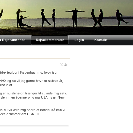
t Rejseannonce
Rejsekammerater
Login
Kontakt
20 år
lde- jeg bor i København nu, hvor jeg
HX og nu vil jeg gerne have to sabbat år,
estudiet.
g er nu alene og trænger til at finde mig selv.
verden, men i denne omgang USA. Især New
is du vil lære mig bedre at kende, så kan vi
 vores drømmer om USA :-D