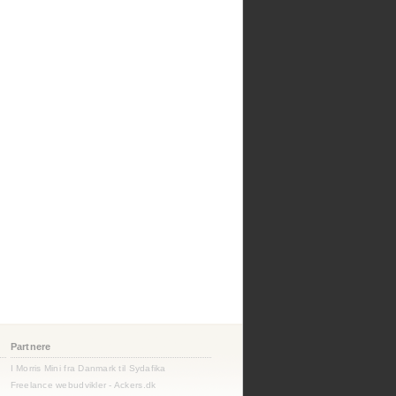
Partnere
I Morris Mini fra Danmark til Sydafika
Freelance webudvikler - Ackers.dk