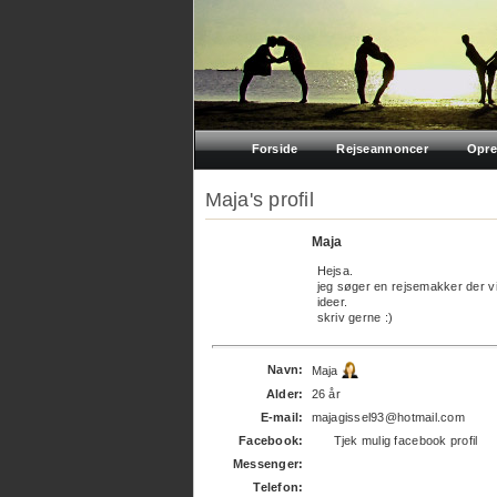
Forside
Rejseannoncer
Opre
Maja's profil
Maja
Hejsa.
jeg søger en rejsemakker der vil
ideer.
skriv gerne :)
Navn:
Maja
Alder:
26 år
E-mail:
majagissel93@hotmail.com
Facebook:
Tjek mulig facebook profil
Messenger:
Telefon: