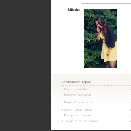
Billede:
Backpacker Rejser
» Rejs Jorden Rundt
» Rejser til Australien
»
»
Rejser til Sydamerika
»
» Oplev Safari i Afrika
» Backpacker i Asien
» Tag på InterRail i Europa
»
»