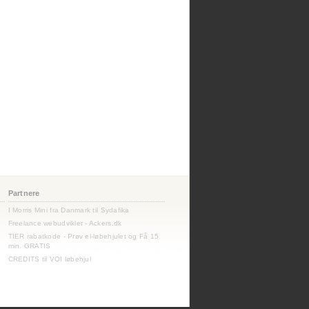
Partnere
I Morris Mini fra Danmark til Sydafika
Freelance webudvikler - Ackers.dk
TIER rabatkode - Prøv el-løbehjulet og Få 15
min. GRATIS
CREDITS til VOI løbehjul