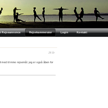
t Rejseannonce
Rejsekammerater
Login
Kontakt
26 år
 med til mine rejsemål. jeg er også åben for