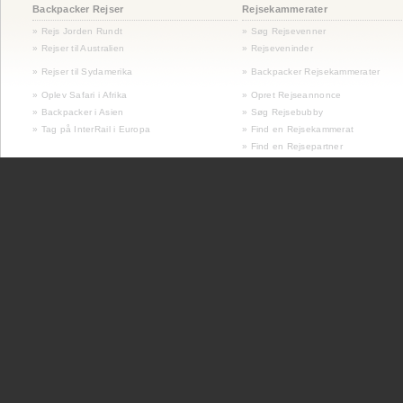
Backpacker Rejser
Rejsekammerater
» Rejs Jorden Rundt
» Søg Rejsevenner
» Rejser til Australien
» Rejseveninder
»
Rejser til Sydamerika
» Backpacker Rejsekammerater
» Oplev Safari i Afrika
» Opret Rejseannonce
» Backpacker i Asien
» Søg Rejsebubby
» Tag på InterRail i Europa
» Find en Rejsekammerat
» Find en Rejsepartner