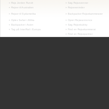
» Rejs Jorden Rundt
» Søg Rejsevenner
» Rejser til Australien
» Rejseveninder
»
Rejser til Sydamerika
» Backpacker Rejsekammerater
» Oplev Safari i Afrika
» Opret Rejseannonce
» Backpacker i Asien
» Søg Rejsebubby
» Tag på InterRail i Europa
» Find en Rejsekammerat
» Find en Rejsepartner