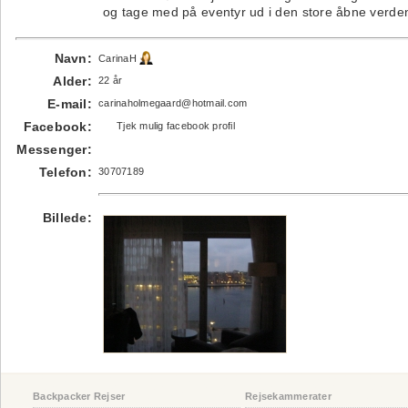
og tage med på eventyr ud i den store åbne verden
Navn:
CarinaH
Alder:
22 år
E-mail:
carinaholmegaard@hotmail.com
Facebook:
Tjek mulig facebook profil
Messenger:
Telefon:
30707189
Billede:
Backpacker Rejser
Rejsekammerater