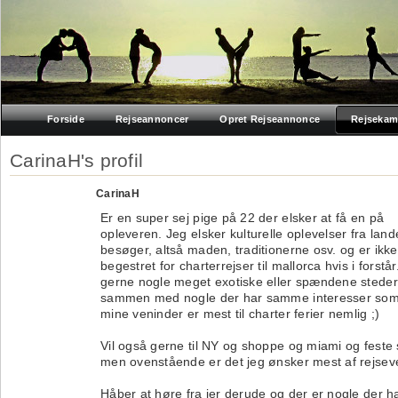
Forside
Rejseannoncer
Opret Rejseannonce
Rejsekam
CarinaH's profil
CarinaH
Er en super sej pige på 22 der elsker at få en på
opleveren. Jeg elsker kulturelle oplevelser fra lan
besøger, altså maden, traditionerne osv. og er ikk
begestret for charterrejser til mallorca hvis i forstår.
gerne nogle meget exotiske eller spændene stede
sammen med nogle der har samme interesser som
mine veninder er mest til charter ferier nemlig ;)
Vil også gerne til NY og shoppe og miami og feste 
men ovenstående er det jeg ønsker mest af rejsev
Håber at høre fra jer derude og der er nogle der har 