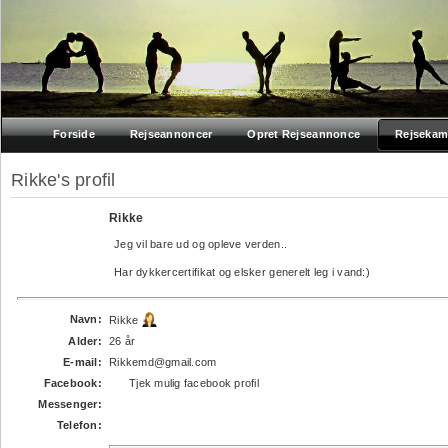
Forside
Rejseannoncer
Opret Rejseannonce
Rejsekam
Rikke's profil
Rikke
Jeg vil bare ud og opleve verden..
Har dykkercertifikat og elsker generelt leg i vand:)
Navn:
Rikke
Alder:
26 år
E-mail:
Rikkemd@gmail.com
Facebook:
Tjek mulig facebook profil
Messenger:
Telefon: