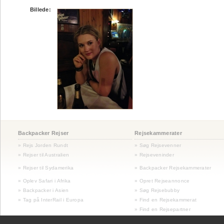
Billede:
Backpacker Rejser
Rejsekammerater
» Rejs Jorden Rundt
» Søg Rejsevenner
» Rejser til Australien
» Rejseveninder
»
Rejser til Sydamerika
» Backpacker Rejsekammerater
» Oplev Safari i Afrika
» Opret Rejseannonce
» Backpacker i Asien
» Søg Rejsebubby
» Tag på InterRail i Europa
» Find en Rejsekammerat
» Find en Rejsepartner