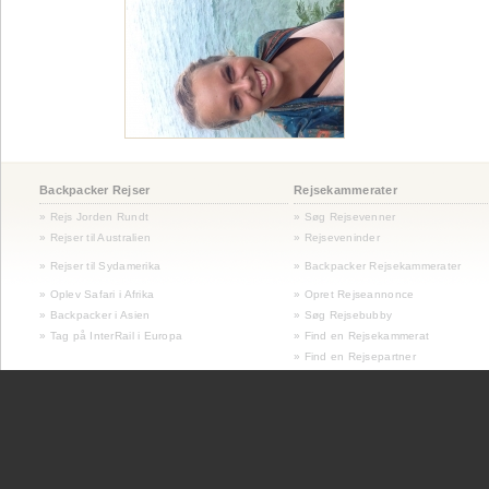
Backpacker Rejser
Rejsekammerater
» Rejs Jorden Rundt
» Søg Rejsevenner
» Rejser til Australien
» Rejseveninder
»
Rejser til Sydamerika
» Backpacker Rejsekammerater
» Oplev Safari i Afrika
» Opret Rejseannonce
» Backpacker i Asien
» Søg Rejsebubby
» Tag på InterRail i Europa
» Find en Rejsekammerat
» Find en Rejsepartner