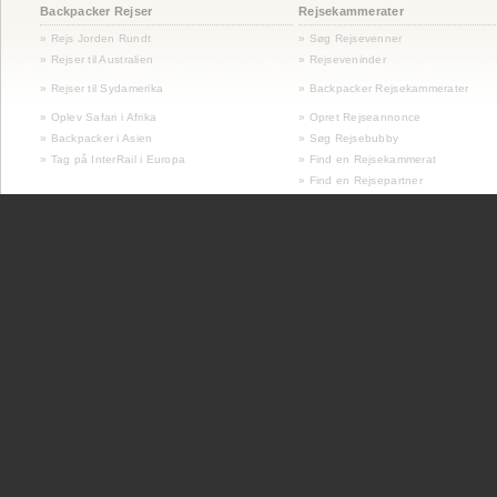
Backpacker Rejser
Rejsekammerater
» Rejs Jorden Rundt
» Søg Rejsevenner
» Rejser til Australien
» Rejseveninder
»
Rejser til Sydamerika
» Backpacker Rejsekammerater
» Oplev Safari i Afrika
» Opret Rejseannonce
» Backpacker i Asien
» Søg Rejsebubby
» Tag på InterRail i Europa
» Find en Rejsekammerat
» Find en Rejsepartner