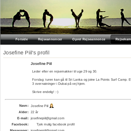
Forside
Rejseannoncer
Opret Rejseannonce
Rejsekam
Josefine Piil's profil
Josefine Piil
Leder efter en rejsemakker til uge 29 og 30.
Forslag: turen kan gå til Sri Lanka og joine La Points Surf Camp. E
3 overnatninger i Dubai på vej hjem.
Skrive endelig! :-)
Navn:
Josefine Piil
Alder:
22 år
E-mail:
josefinepiil@gmail.com
Facebook:
Tjek mulig facebook profil
Messenger:
josefinepiil@gmail.com