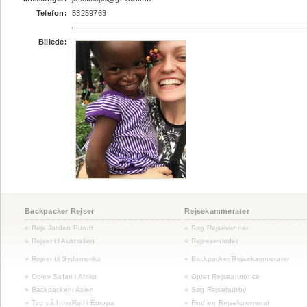
Telefon:
53259763
Billede:
Backpacker Rejser
Rejsekammerater
» Rejs Jorden Rundt
» Søg Rejsevenner
» Rejser til Australien
» Rejseveninder
»
Rejser til Sydamerika
» Backpacker Rejsekammerater
» Oplev Safari i Afrika
» Opret Rejseannonce
» Backpacker i Asien
» Søg Rejsebubby
» Tag på InterRail i Europa
» Find en Rejsekammerat