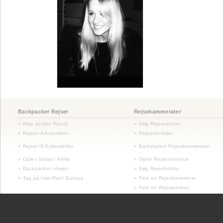
Backpacker Rejser
Rejsekammerater
» Rejs Jorden Rundt
» Søg Rejsevenner
» Rejser til Australien
» Rejseveninder
»
Rejser til Sydamerika
» Backpacker Rejsekammerater
» Oplev Safari i Afrika
» Opret Rejseannonce
» Backpacker i Asien
» Søg Rejsebubby
» Tag på InterRail i Europa
» Find en Rejsekammerat
» Find en Rejsepartner