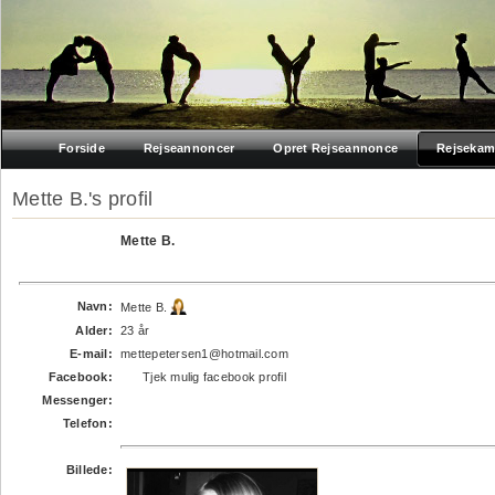
Forside
Rejseannoncer
Opret Rejseannonce
Rejsekam
Mette B.'s profil
Mette B.
Navn:
Mette B.
Alder:
23 år
E-mail:
mettepetersen1@hotmail.com
Facebook:
Tjek mulig facebook profil
Messenger:
Telefon:
Billede: