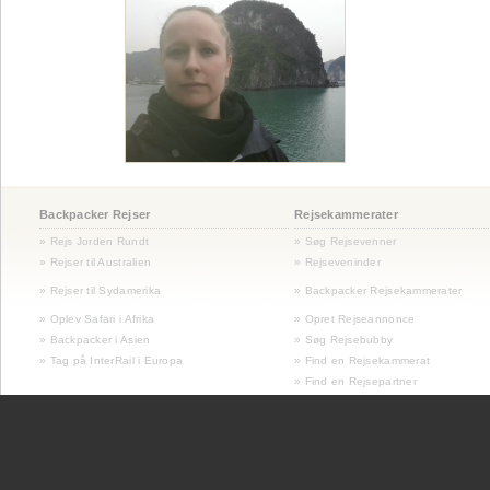
Backpacker Rejser
Rejsekammerater
» Rejs Jorden Rundt
» Søg Rejsevenner
» Rejser til Australien
» Rejseveninder
»
Rejser til Sydamerika
» Backpacker Rejsekammerater
» Oplev Safari i Afrika
» Opret Rejseannonce
» Backpacker i Asien
» Søg Rejsebubby
» Tag på InterRail i Europa
» Find en Rejsekammerat
» Find en Rejsepartner