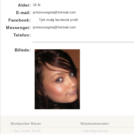
Alder:
18 år
E-mail:
prinsessegina@hotmail.com
Facebook:
Tjek mulig facebook profil
Messenger:
prinsessegina@hotmail.com
Telefon:
Billede:
Backpacker Rejser
Rejsekammerater
» Rejs Jorden Rundt
» Søg Rejsevenner