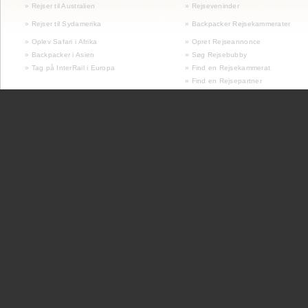
» Rejser til Australien
» Rejseveninder
»
Rejser til Sydamerika
» Backpacker Rejsekammerater
» Oplev Safari i Afrika
» Opret Rejseannonce
» Backpacker i Asien
» Søg Rejsebubby
» Tag på InterRail i Europa
» Find en Rejsekammerat
» Find en Rejsepartner