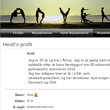
Forside
Rejseannoncer
Opret Rejseannonce
Rejsekam
Heidi's profil
Heidi
Jeg er 20 år og bor i Århus. Jeg er pt igang med m
sabbatår efter at have færdiggjort min IB uddannel
gymnasium) sommeren 2016.
Jeg har tidligere boet et år i USA, som
udvekslingsstudent, og har derudover rejst meget
Danmark og USA.
Navn:
Heidi
Alder:
20 år
E-mail:
heiditorp@ymail.com