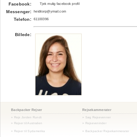
Facebook:
Tjek mulig facebook profil
Messenger:
heiditorp@ymail.com
Telefon:
61100396
Billede:
Backpacker Rejser
Rejsekammerater
» Rejs Jorden Rundt
» Søg Rejsevenner
» Rejser til Australien
» Rejseveninder
»
Rejser til Sydamerika
» Backpacker Rejsekammerater