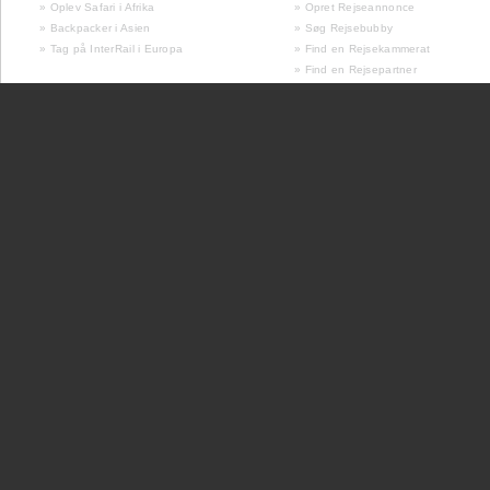
» Oplev Safari i Afrika
» Opret Rejseannonce
» Backpacker i Asien
» Søg Rejsebubby
» Tag på InterRail i Europa
» Find en Rejsekammerat
» Find en Rejsepartner