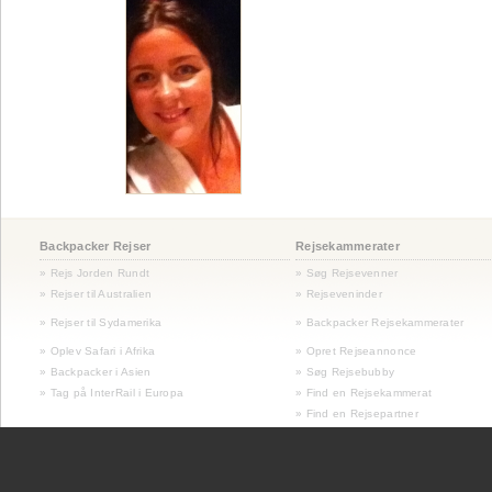
Backpacker Rejser
Rejsekammerater
» Rejs Jorden Rundt
» Søg Rejsevenner
» Rejser til Australien
» Rejseveninder
»
Rejser til Sydamerika
» Backpacker Rejsekammerater
» Oplev Safari i Afrika
» Opret Rejseannonce
» Backpacker i Asien
» Søg Rejsebubby
» Tag på InterRail i Europa
» Find en Rejsekammerat
» Find en Rejsepartner