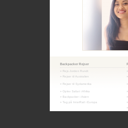
Backpacker Rejser
» Rejs Jorden Rundt
» Rejser til Australien
»
»
Rejser til Sydamerika
»
» Oplev Safari i Afrika
» Backpacker i Asien
» Tag på InterRail i Europa
»
»