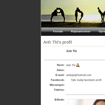
Forside
Rejseannoncer
Opre
Anh Thi's profil
Anh Thi
Navn:
Anh Thi
Alder:
E-mail:
anhjojo@hotmail.com
Facebook:
Tjek mulig facebook profil
Messenger:
Telefon:
Billede: