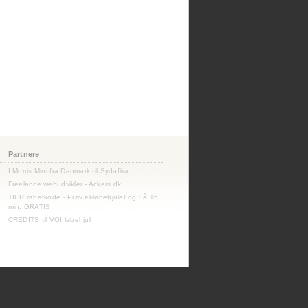
Partnere
I Morris Mini fra Danmark til Sydafika
Freelance webudvikler - Ackers.dk
TIER rabatkode - Prøv el-løbehjulet og Få 15
min. GRATIS
CREDITS til VOI løbehjul