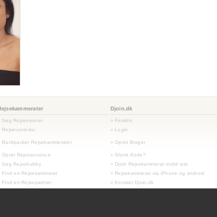
Rejsekammerater
Djoin.dk
» Søg Rejsevenner
» Forside
 Rejseveninder
» Login
 Backpacker Rejsekammerater
» Opret Bruger
» Opret Rejseannonce
» Glemt Kode?
» Søg Rejsebubby
» Djoin Rejsekammerat mobil site
 Find en Rejsekammerat
» Rejsekammerat via iPhone og android
 Find en Rejsepartner
» Kontakt Djoin.dk