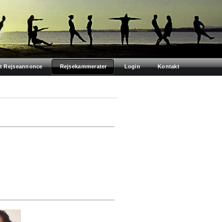
t Rejseannonce
Rejsekammerater
Login
Kontakt