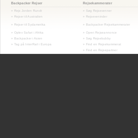
Backpacker Rejser
Rejsekammerater
» Rejs Jorden Rundt
» Søg Rejsevenner
» Rejser til Australien
» Rejseveninder
»
Rejser til Sydamerika
» Backpacker Rejsekammerater
» Oplev Safari i Afrika
» Opret Rejseannonce
» Backpacker i Asien
» Søg Rejsebubby
» Tag på InterRail i Europa
» Find en Rejsekammerat
» Find en Rejsepartner