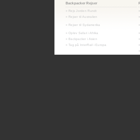
Backpacker Rejser
» Rejs Jorden Rundt
» Rejser til Australien
»
»
Rejser til Sydamerika
»
» Oplev Safari i Afrika
» Backpacker i Asien
» Tag på InterRail i Europa
»
»