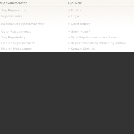
Rejsekammerater
Djoin.dk
» Søg Rejsevenner
» Forside
 Rejseveninder
» Login
 Backpacker Rejsekammerater
» Opret Bruger
» Opret Rejseannonce
» Glemt Kode?
» Søg Rejsebubby
» Djoin Rejsekammerat mobil site
 Find en Rejsekammerat
» Rejsekammerat via iPhone og android
 Find en Rejsepartner
» Kontakt Djoin.dk