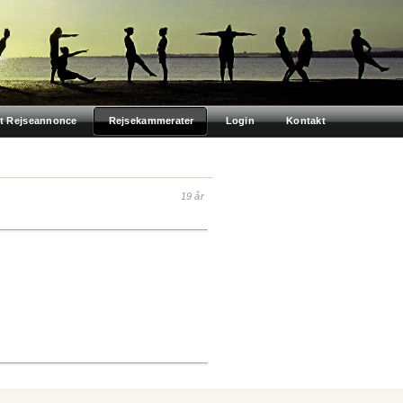
t Rejseannonce
Rejsekammerater
Login
Kontakt
19 år