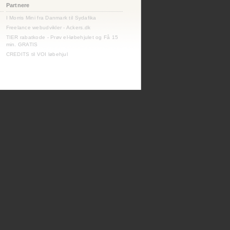
Partnere
I Morris Mini fra Danmark til Sydafika
Freelance webudvikler - Ackers.dk
TIER rabatkode - Prøv el-løbehjulet og Få 15
min. GRATIS
CREDITS til VOI løbehjul