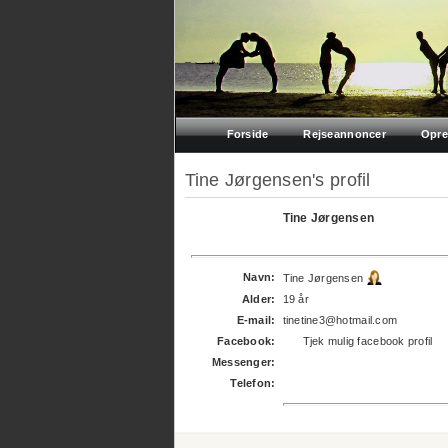
Forside
Rejseannoncer
Opre
Tine Jørgensen's profil
Tine Jørgensen
Navn:
Tine Jørgensen
Alder:
19 år
E-mail:
tinetine3@hotmail.com
Facebook:
Tjek mulig facebook profil
Messenger:
Telefon: