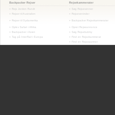
Backpacker Rejser
Rejsekammerater
» Rejs Jorden Rundt
» Søg Rejsevenner
» Rejser til Australien
» Rejseveninder
»
Rejser til Sydamerika
» Backpacker Rejsekammerater
» Oplev Safari i Afrika
» Opret Rejseannonce
» Backpacker i Asien
» Søg Rejsebubby
» Tag på InterRail i Europa
» Find en Rejsekammerat
» Find en Rejsepartner