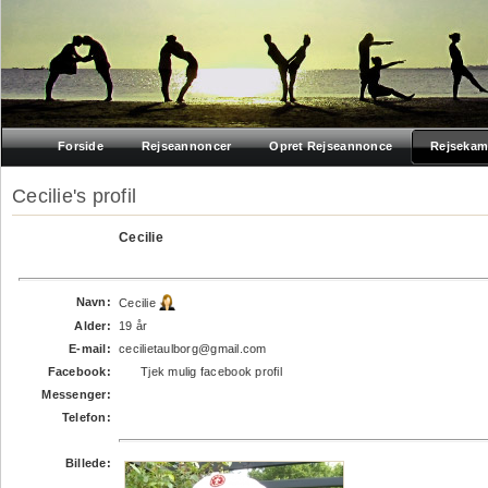
Forside
Rejseannoncer
Opret Rejseannonce
Rejsekam
Cecilie's profil
Cecilie
Navn:
Cecilie
Alder:
19 år
E-mail:
cecilietaulborg@gmail.com
Facebook:
Tjek mulig facebook profil
Messenger:
Telefon:
Billede: