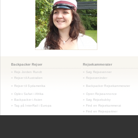
Backpacker Rejser
Rejsekammerater
» Rejs Jorden Rundt
» Søg Rejsevenner
» Rejser til Australien
» Rejseveninder
»
Rejser til Sydamerika
» Backpacker Rejsekammerater
» Oplev Safari i Afrika
» Opret Rejseannonce
» Backpacker i Asien
» Søg Rejsebubby
» Tag på InterRail i Europa
» Find en Rejsekammerat
» Find en Rejsepartner