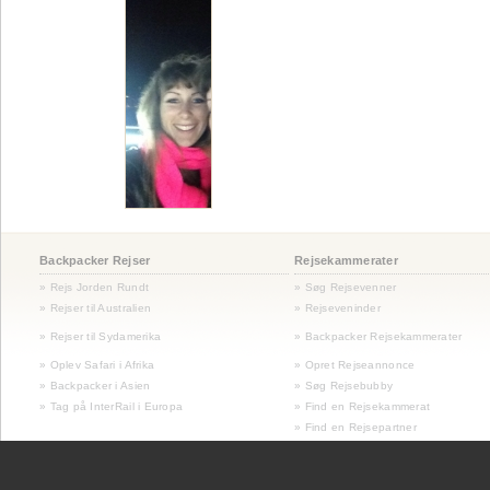
Backpacker Rejser
Rejsekammerater
» Rejs Jorden Rundt
» Søg Rejsevenner
» Rejser til Australien
» Rejseveninder
»
Rejser til Sydamerika
» Backpacker Rejsekammerater
» Oplev Safari i Afrika
» Opret Rejseannonce
» Backpacker i Asien
» Søg Rejsebubby
» Tag på InterRail i Europa
» Find en Rejsekammerat
» Find en Rejsepartner