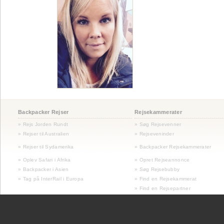
Backpacker Rejser
Rejsekammerater
» Rejs Jorden Rundt
» Søg Rejsevenner
» Rejser til Australien
» Rejseveninder
»
Rejser til Sydamerika
» Backpacker Rejsekammerater
» Oplev Safari i Afrika
» Opret Rejseannonce
» Backpacker i Asien
» Søg Rejsebubby
» Tag på InterRail i Europa
» Find en Rejsekammerat
» Find en Rejsepartner