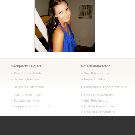
Backpacker Rejser
Rejsekammerater
» Rejs Jorden Rundt
» Søg Rejsevenner
» Rejser til Australien
» Rejseveninder
»
Rejser til Sydamerika
» Backpacker Rejsekammerater
» Oplev Safari i Afrika
» Opret Rejseannonce
» Backpacker i Asien
» Søg Rejsebubby
» Tag på InterRail i Europa
» Find en Rejsekammerat
» Find en Rejsepartner