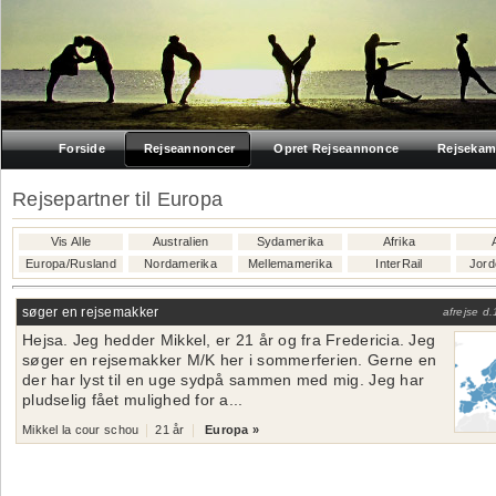
Forside
Rejseannoncer
Opret Rejseannonce
Rejsekam
Rejsepartner til Europa
Vis Alle
Australien
Sydamerika
Afrika
Europa/Rusland
Nordamerika
Mellemamerika
InterRail
Jord
søger en rejsemakker
afrejse d.
Hejsa. Jeg hedder Mikkel, er 21 år og fra Fredericia. Jeg
søger en rejsemakker M/K her i sommerferien. Gerne en
der har lyst til en uge sydpå sammen med mig. Jeg har
pludselig fået mulighed for a...
Mikkel la cour schou
21 år
Europa »