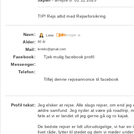
Japan
- afrejse d. 01.11.2025
TIP!
Rejs altid med Rejseforsikring
Navn:
Lene
Alder:
60 år
Mail:
leneliv@gmail.com
Facebook:
Tjek mulig facebook profil
Messenger:
Telefon:
Tilføj denne rejseannonce til facebook
Profil tekst:
Jeg elsker at rejse. Alle slags rejser, om end jeg 
ældre samfund. Jeg nyder at være på roadtrip, me
føle at vi er landet vil jeg gerne gå og ro kajak.
De bedste rejser er lidt uforudsigelige, vi har en 
livet råde, lytter til stedet og dem vi møder unde