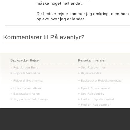
måske noget helt andet.
De bedste rejser kommer jeg omkring, men har også
opleve hvor jeg er landet.
Kommentarer til På eventyr?
Backpacker Rejser
Rejsekammerater
» Rejs Jorden Rundt
» Søg Rejsevenner
» Rejser til Australien
» Rejseveninder
»
Rejser til Sydamerika
» Backpacker Rejsekammerater
» Oplev Safari i Afrika
» Opret Rejseannonce
» Backpacker i Asien
» Søg Rejsebubby
» Tag på InterRail i Europa
» Find en Rejsekammerat
» Find en Rejsepartner