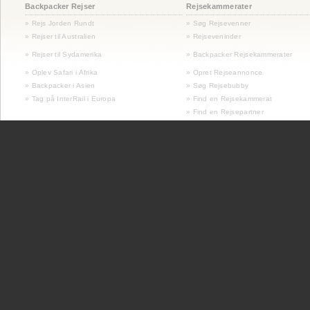
Backpacker Rejser
Rejsekammerater
» Rejs Jorden Rundt
» Søg Rejsevenner
» Rejser til Australien
» Rejseveninder
»
Rejser til Sydamerika
» Backpacker Rejsekammerater
» Oplev Safari i Afrika
» Opret Rejseannonce
» Backpacker i Asien
» Søg Rejsebubby
» Tag på InterRail i Europa
» Find en Rejsekammerat
» Find en Rejsepartner