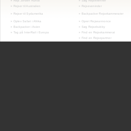
» Rejs Jorden Rundt
» Søg Rejsevenner
» Rejser til Australien
» Rejseveninder
»
Rejser til Sydamerika
» Backpacker Rejsekammerater
» Oplev Safari i Afrika
» Opret Rejseannonce
» Backpacker i Asien
» Søg Rejsebubby
» Tag på InterRail i Europa
» Find en Rejsekammerat
» Find en Rejsepartner