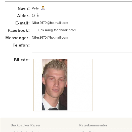
Navn:
Peter
Alder:
17 år
E-mail:
Niller2670@hotmail.com
Facebook:
Tjek mulig facebook profil
Messenger:
Niller2670@hotmail.com
Telefon:
Billede:
Backpacker Rejser
Rejsekammerater