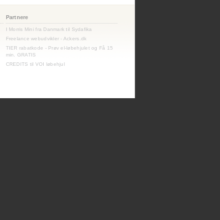
Partnere
I Morris Mini fra Danmark til Sydafika
Freelance webudvikler - Ackers.dk
TIER rabatkode - Prøv el-løbehjulet og Få 15
min. GRATIS
CREDITS til VOI løbehjul