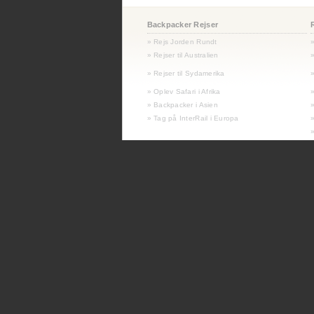
Backpacker Rejser
» Rejs Jorden Rundt
» Rejser til Australien
»
»
Rejser til Sydamerika
»
» Oplev Safari i Afrika
» Backpacker i Asien
» Tag på InterRail i Europa
»
»