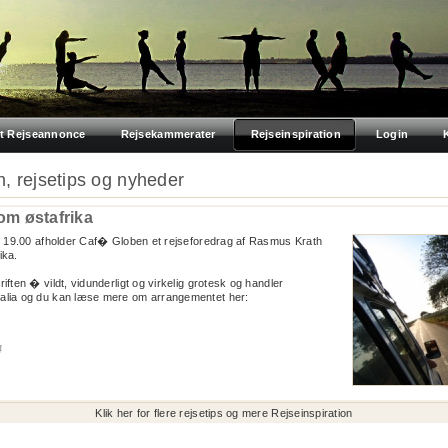
t Rejseannonce
Rejsekammerater
Rejseinspiration
Login
n, rejsetips og nyheder
om østafrika
l. 19.00 afholder Caf� Globen et rejseforedrag af Rasmus Krath
ika.
ften � vildt, vidunderligt og virkelig grotesk og handler
alia og du kan læse mere om arrangementet her:
4
Klik her for flere rejsetips og mere Rejseinspiration