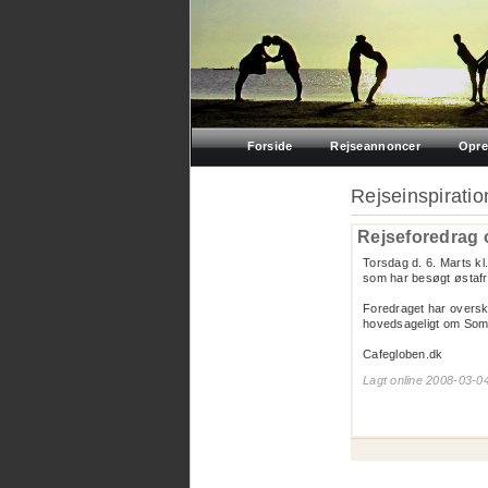
Forside
Rejseannoncer
Opre
Rejseinspiratio
Rejseforedrag 
Torsdag d. 6. Marts k
som har besøgt østafr
Foredraget har overskri
hovedsageligt om Som
Cafegloben.dk
Lagt online 2008-03-0