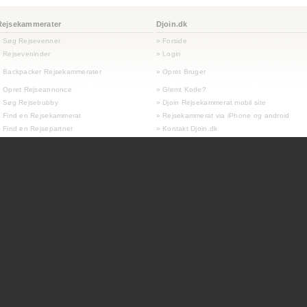
Rejsekammerater
Djoin.dk
» Søg Rejsevenner
» Forside
 Rejseveninder
» Login
 Backpacker Rejsekammerater
» Opret Bruger
» Opret Rejseannonce
» Glemt Kode?
» Søg Rejsebubby
» Djoin Rejsekammerat mobil site
 Find en Rejsekammerat
» Rejsekammerat via iPhone og android
 Find en Rejsepartner
» Kontakt Djoin.dk