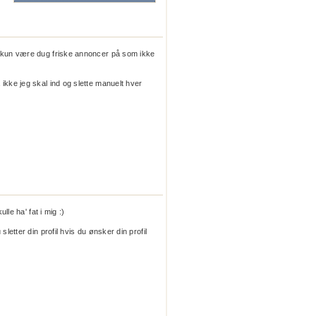
e kun være dug friske annoncer på som ikke
ikke jeg skal ind og slette manuelt hver
lle ha' fat i mig :)
sletter din profil hvis du ønsker din profil