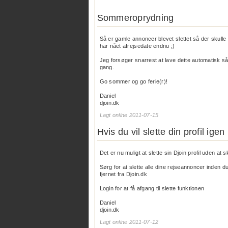
Sommeroprydning
Så er gamle annoncer blevet slettet så der skull
har nået afrejsedate endnu ;)
Jeg forsøger snarrest at lave dette automatisk så 
gang.
Go sommer og go ferie(r)!
Daniel
djoin.dk
Lagt online 2011-07-15
Hvis du vil slette din profil igen
Det er nu muligt at slette sin Djoin profil uden at sku
Sørg for at slette alle dine rejseannoncer inden du 
fjernet fra Djoin.dk
Login for at få afgang til slette funktionen
Daniel
djoin.dk
Lagt online 2011-07-12