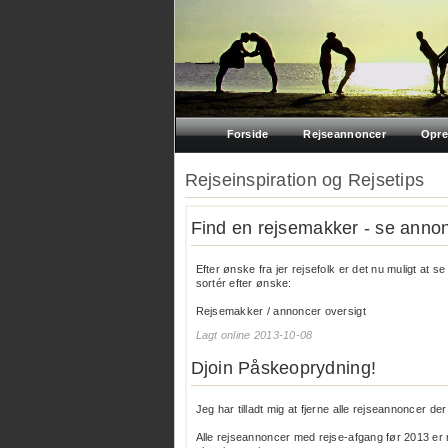
Forside
Rejseannoncer
Opre
Rejseinspiration og Rejsetips
Find en rejsemakker - se annon
Efter ønske fra jer rejsefolk er det nu muligt at 
sortér efter ønske:
Rejsemakker / annoncer oversigt
Lagt online 2013-10-08
Djoin Påskeoprydning!
Jeg har tilladt mig at fjerne alle rejseannoncer der
Alle rejseannoncer med rejse-afgang før 2013 er 