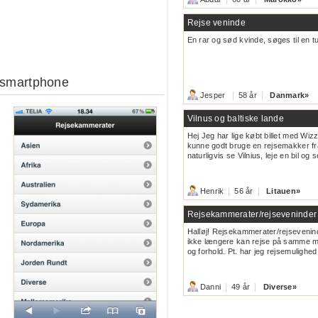
Rejse veninde
En rar og sød kvinde, søges til en tur
 smartphone
Jesper
58 år
Danmark
»
Vilnus og baltiske lande
Hej Jeg har lige købt billet med Wizzai
kunne godt bruge en rejsemakker fra 
naturligvis se Vilnius, leje en bil og se
Henrik
56 år
Litauen
»
Rejsekammerater/rejseveninder
Halløj! Rejsekammerater/rejsevenin
ikke længere kan rejse på samme må
og forhold. Pt. har jeg rejsemulighed 
Danni
49 år
Diverse
»