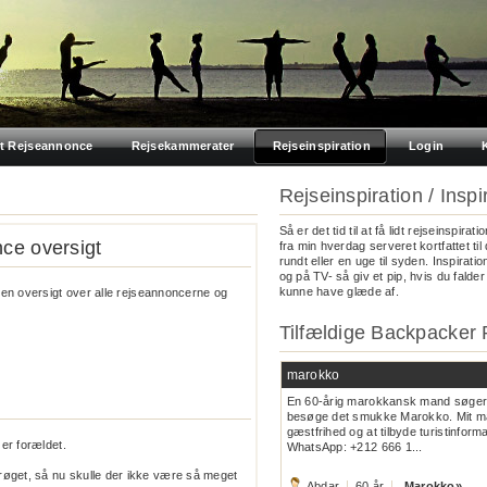
t Rejseannonce
Rejsekammerater
Rejseinspiration
Login
Rejseinspiration / Inspir
Så er det tid til at få lidt rejseinspirat
ce oversigt
fra min hverdag serveret kortfattet til
rundt eller en uge til syden. Inspiratio
og på TV- så giv et pip, hvis du falder 
kunne have glæde af.
se en oversigt over alle rejseannoncerne og
Tilfældige Backpacker
marokko
En 60-årig marokkansk mand søger r
besøge det smukke Marokko. Mit m
gæstfrihed og at tilbyde turistinform
 er forældet.
WhatsApp: +212 666 1...
røget, så nu skulle der ikke være så meget
Abdar
60 år
Marokko
»