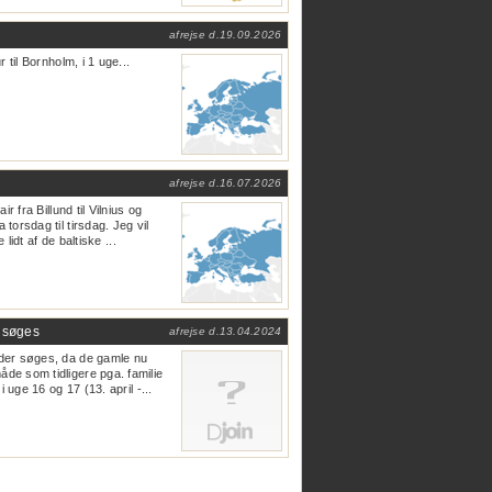
afrejse d.
19.09.2026
 til Bornholm, i 1 uge...
afrejse d.
16.07.2026
r fra Billund til Vilnius og
torsdag til tirsdag. Jeg vil
 lidt af de baltiske ...
 søges
afrejse d.
13.04.2024
der søges, da de gamle nu
de som tidligere pga. familie
i uge 16 og 17 (13. april -...