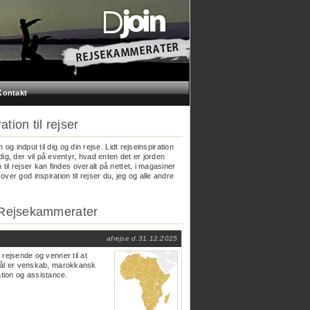
Kontakt
ation til rejser
ion og indput til dig og din rejse. Lidt rejseinspiration
 dig, der vil på eventyr, hvad enten det er jorden
n til rejser kan findes overalt på nettet, i magasiner
over god inspiration til rejser du, jeg og alle andre
 Rejsekammerater
afrejse d.
31.12.2025
ejsende og venner til at
ål er venskab, marokkansk
ation og assistance.