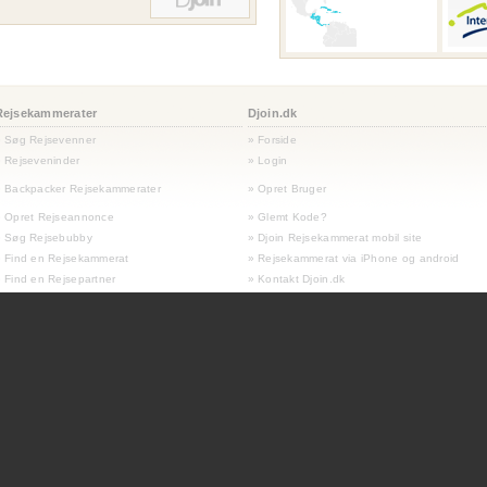
Rejsekammerater
Djoin.dk
» Søg Rejsevenner
» Forside
 Rejseveninder
» Login
 Backpacker Rejsekammerater
» Opret Bruger
» Opret Rejseannonce
» Glemt Kode?
» Søg Rejsebubby
» Djoin Rejsekammerat mobil site
 Find en Rejsekammerat
» Rejsekammerat via iPhone og android
 Find en Rejsepartner
» Kontakt Djoin.dk