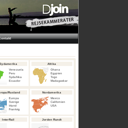
Kontakt
Sydamerika
Afrika
Venezuela
Ghana
Peru
Egypten
Sydafrika
Togo
Ecuador
Madagaskar
ropa/Rusland
Nordamerika
Europa
Mexico
Sverige
Californien
Irland
USA
Frankrig
InterRail
Jorden Rundt