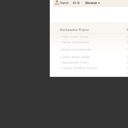
Danni
49 år
Diverse »
Backpacker Rejser
» Rejs Jorden Rundt
» Rejser til Australien
»
»
Rejser til Sydamerika
»
» Oplev Safari i Afrika
» Backpacker i Asien
» Tag på InterRail i Europa
»
»