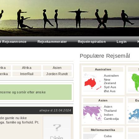
t Rejseannonce
Rejsekammerater
Rejseinspiration
Login
Populære Rejsemål
ika
Afrika
Asien
Australien
erika
InterRail
Jorden Rundt
Australien
New
Zealand
Syd Aus
Ø
st Aus
oncerne og sortér efter ønske
Asien
Eu
Asien
afrejse d.
13.04.2024
Thailand
Indien
 de gamle nu ikke
Cambodja
. familie og forhold. Pt.
Mellemamerika
Cuba