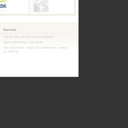
Partnere
I Morris Mini fra Danmark til Sydafika
Digital Marketing - Ackers.dk
Dott rabatkode - rabet på el-løbehjulet - første
tur GRATIS