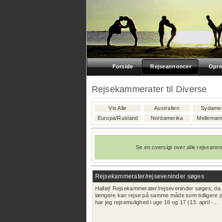
Forside
Rejseannoncer
Opre
Rejsekammerater til Diverse
Vis Alle
Australien
Sydamer
Europa/Rusland
Nordamerika
Mellemam
Se en oversigt over alle rejseann
Rejsekammerater/rejseveninder søges
Halløj! Rejsekammerater/rejseveninder søges, da
længere kan rejse på samme måde som tidligere pga
har jeg rejsemulighed i uge 16 og 17 (13. april -...