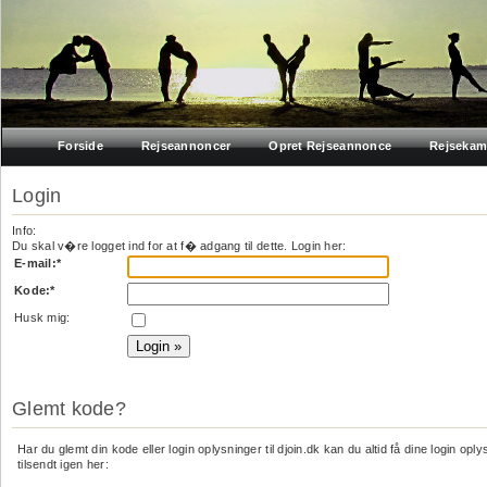
Forside
Rejseannoncer
Opret Rejseannonce
Rejsekam
Login
Info:
Du skal v�re logget ind for at f� adgang til dette. Login her:
E-mail:
*
Kode:
*
Husk mig:
Glemt kode?
Har du glemt din kode eller login oplysninger til djoin.dk kan du altid få dine login opl
tilsendt igen her: