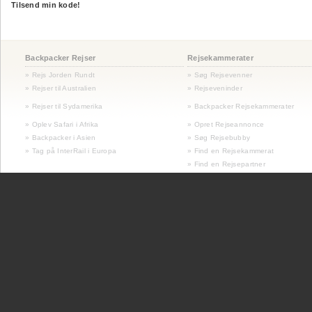
Tilsend min kode!
Backpacker Rejser
Rejsekammerater
» Rejs Jorden Rundt
» Søg Rejsevenner
» Rejser til Australien
» Rejseveninder
»
Rejser til Sydamerika
» Backpacker Rejsekammerater
» Oplev Safari i Afrika
» Opret Rejseannonce
» Backpacker i Asien
» Søg Rejsebubby
» Tag på InterRail i Europa
» Find en Rejsekammerat
» Find en Rejsepartner